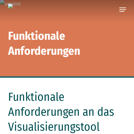
Skip
Menu
to
main
content
Funktionale
Anforderungen
Funktionale
Anforderungen an das
Visualisierungstool